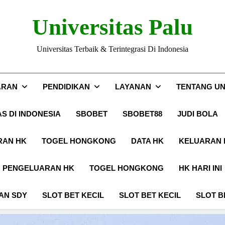
Universitas Palu
Universitas Terbaik & Terintegrasi Di Indonesia
ARAN
PENDIDIKAN
LAYANAN
TENTANG UN
S DI INDONESIA
SBOBET
SBOBET88
JUDI BOLA
RAN HK
TOGEL HONGKONG
DATA HK
KELUARAN 
PENGELUARAN HK
TOGEL HONGKONG
HK HARI INI
AN SDY
SLOT BET KECIL
SLOT BET KECIL
SLOT B