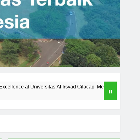
itas Al Irsyad Cilacap: Meet the Educators
Success Storie
3 Hari Ago