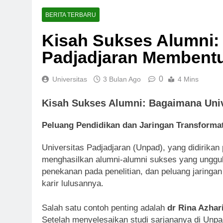
BERITA TERBARU
Kisah Sukses Alumni:
Padjadjaran Membentu
0
Universitas
3 Bulan Ago
4 Mins
Kisah Sukses Alumni: Bagaimana Univ
Peluang Pendidikan dan Jaringan Transformat
Universitas Padjadjaran (Unpad), yang didirikan
menghasilkan alumni-alumni sukses yang unggul d
penekanan pada penelitian, dan peluang jaring
karir lulusannya.
Salah satu contoh penting adalah
dr Rina Azhar
Setelah menyelesaikan studi sarjananya di Unpad