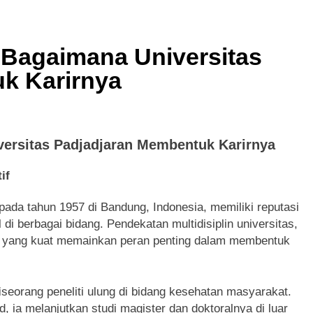
 Bagaimana Universitas
k Karirnya
ersitas Padjadjaran Membentuk Karirnya
if
 pada tahun 1957 di Bandung, Indonesia, memiliki reputasi
i berbagai bidang. Pendekatan multidisiplin universitas,
an yang kuat memainkan peran penting dalam membentuk
i
seorang peneliti ulung di bidang kesehatan masyarakat.
, ia melanjutkan studi magister dan doktoralnya di luar