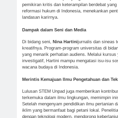
pemikiran kritis dan keterampilan berdebat yang
reformasi hukum di Indonesia, menekankan pent
landasan karirnya.
Dampak dalam Seni dan Media
Di bidang seni,
Nina Hartini
jurnalis dan sinea
kreatifnya. Program-program universitas di bid
yang menarik perhatian audiens. Melalui kursus
investigatif, Hartini mampu mengatasi isu-isu so
wacana budaya di Indonesia.
Merintis Kemajuan Ilmu Pengetahuan dan Tek
Lulusan STEM Unpad juga memberikan kontribusi
terkemuka dalam ilmu lingkungan, memimpin inisi
Setelah mengenyam pendidikan ilmu pertanian da
iklim yang bermanfaat bagi petani lokal. Penelit
dengan teknologi modern, mendorong keberlanjut