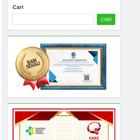
Cari
CARI