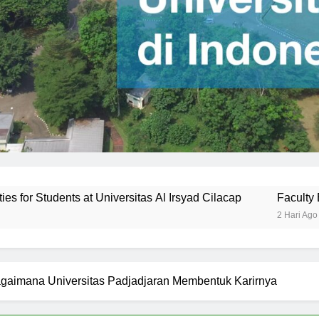
iversitas Al Irsyad Cilacap
Faculty Excellence at Univers
2 Hari Ago
agaimana Universitas Padjadjaran Membentuk Karirnya