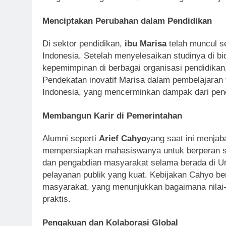
Menciptakan Perubahan dalam Pendidikan
Di sektor pendidikan,
ibu Marisa
telah muncul se
Indonesia. Setelah menyelesaikan studinya di b
kepemimpinan di berbagai organisasi pendidikan,
Pendekatan inovatif Marisa dalam pembelajaran t
Indonesia, yang mencerminkan dampak dari pen
Membangun Karir di Pemerintahan
Alumni seperti
Arief Cahyo
yang saat ini menja
mempersiapkan mahasiswanya untuk berperan s
dan pengabdian masyarakat selama berada di U
pelayanan publik yang kuat. Kebijakan Cahyo be
masyarakat, yang menunjukkan bagaimana nilai-ni
praktis.
Pengakuan dan Kolaborasi Global