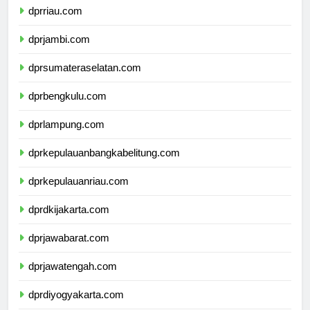
dprriau.com
dprjambi.com
dprsumateraselatan.com
dprbengkulu.com
dprlampung.com
dprkepulauanbangkabelitung.com
dprkepulauanriau.com
dprdkijakarta.com
dprjawabarat.com
dprjawatengah.com
dprdiyogyakarta.com