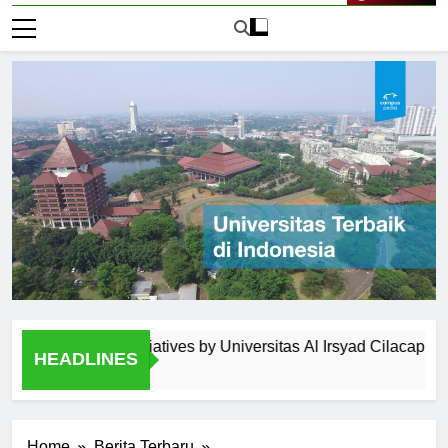
Live Now
agement Initiatives by Universitas Al Irsyad Cilacap
Ext
HEADLINES
1 Ha