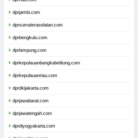
dprriau.com
dprjambi.com
dprsumateraselatan.com
dprbengkulu.com
dprlampung.com
dprkepulauanbangkabelitung.com
dprkepulauanriau.com
dprdkijakarta.com
dprjawabarat.com
dprjawatengah.com
dprdiyogyakarta.com