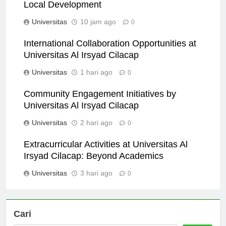
The Role of Universitas Al Irsyad Cilacap in
Local Development
Universitas
10 jam ago
0
International Collaboration Opportunities at
Universitas Al Irsyad Cilacap
Universitas
1 hari ago
0
Community Engagement Initiatives by
Universitas Al Irsyad Cilacap
Universitas
2 hari ago
0
Extracurricular Activities at Universitas Al
Irsyad Cilacap: Beyond Academics
Universitas
3 hari ago
0
Cari