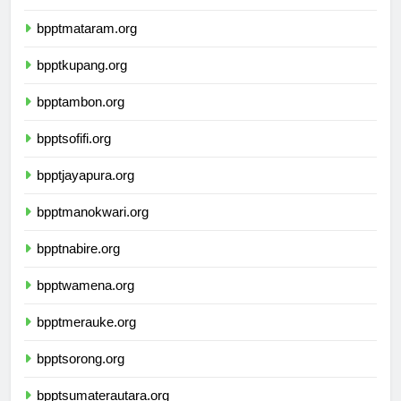
bpptdenpasar.org
bpptmataram.org
bpptkupang.org
bpptambon.org
bpptsofifi.org
bpptjayapura.org
bpptmanokwari.org
bpptnabire.org
bpptwamena.org
bpptmerauke.org
bpptsorong.org