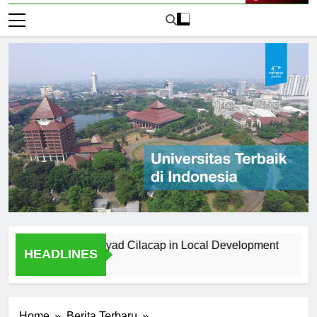
Live Now
iversitas Al Irsyad Cilacap in Local Development
Interna
HEADLINES
1 Hari Ag