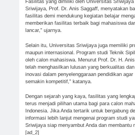
Fasilitas yang dimiliki oleh Universitas Sriwija
Sriwijaya, Prof. Dr. Anis Saggaff, menyatakan b
fasilitas demi mendukung kegiatan belajar menga
memberikan fasilitas terbaik bagi mahasiswa da
lancar,” ujarnya.
Selain itu, Universitas Sriwijaya juga memiliki p
maupun internasional. Program studi Teknik Sipi
oleh calon mahasiswa. Menurut Prof. Dr. H. Anis 
telah menghasilkan lulusan yang berkualitas dan
inovasi dalam penyelenggaraan pendidikan agar 
semakin kompetitif,” katanya.
Dengan sejarah yang kaya, fasilitas yang lengka
terus menjadi pilihan utama bagi para calon ma
Indonesia. Jika Anda tertarik untuk bergabung d
informasi lebih lanjut mengenai program studi y
Sriwijaya siap menyambut Anda dan membantu m
[ad_2]