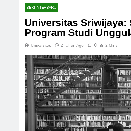
BERITA TERBARU
Universitas Sriwijaya: 
Program Studi Unggu
0
Universitas
2 Tahun Ago
2 Mins