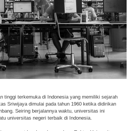
an tinggi terkemuka di Indonesia yang memiliki sejarah
as Sriwijaya dimulai pada tahun 1960 ketika didirikan
bang. Seiring berjalannya waktu, universitas ini
u universitas negeri terbaik di Indonesia.