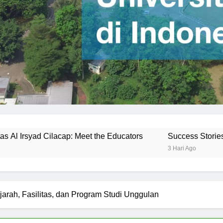
 the Educators
Success Stories: Alumni of Universitas Al 
3 Hari Ago
ejarah, Fasilitas, dan Program Studi Unggulan