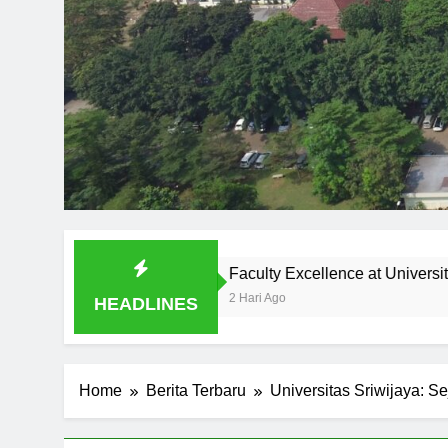
Faculty Excellence at Universitas Al Irsyad Cilacap: Meet
2 Hari Ago
HEADLINES
Home
Berita Terbaru
Universitas Sriwijaya: S