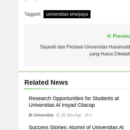
Tagged:
universitas sriwijaya
Navigasi
Previou
pos
Sejarah dan Prestasi Universitas Hasanudd
yang Harus Diketah
Related News
Research Opportunities for Students at
Universitas Al Irsyad Cilacap
Universitas
18 Jam Ago
0
Success Stories: Alumni of Universitas Al