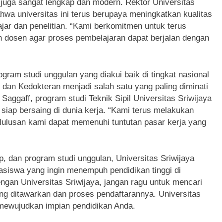
ya juga sangat lengkap dan modern. Rektor Universitas
ahwa universitas ini terus berupaya meningkatkan kualitas
jar dan penelitian. “Kami berkomitmen untuk terus
n dosen agar proses pembelajaran dapat berjalan dengan
rogram studi unggulan yang diakui baik di tingkat nasional
l dan Kedokteran menjadi salah satu yang paling diminati
Saggaff, program studi Teknik Sipil Universitas Sriwijaya
 siap bersaing di dunia kerja. “Kami terus melakukan
lulusan kami dapat memenuhi tuntutan pasar kerja yang
p, dan program studi unggulan, Universitas Sriwijaya
hasiswa yang ingin menempuh pendidikan tinggi di
engan Universitas Sriwijaya, jangan ragu untuk mencari
ang ditawarkan dan proses pendaftarannya. Universitas
ewujudkan impian pendidikan Anda.