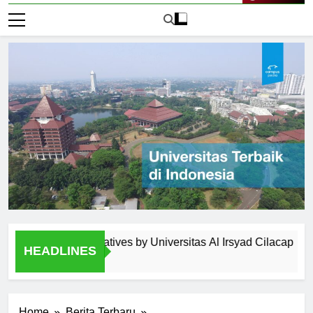
Live Now
gement Initiatives by Universitas Al Irsyad Cilacap
Extr
HEADLINES
2 Har