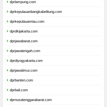
dprlampung.com
dprkepulauanbangkabelitung.com
dprkepulauanriau.com
dprdkijakarta.com
dprjawabarat.com
dprjawatengah.com
dprdiyogyakarta.com
dprjawatimur.com
dprbanten.com
dprbali.com
dprnusatenggarabarat.com