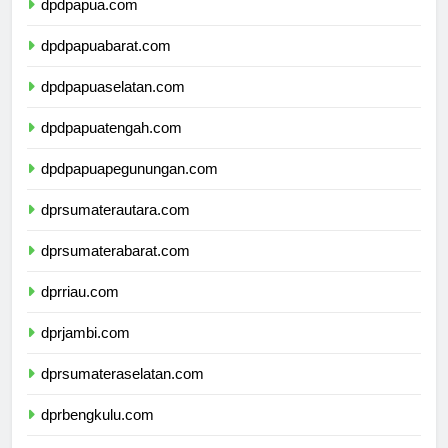
dpdpapua.com
dpdpapuabarat.com
dpdpapuaselatan.com
dpdpapuatengah.com
dpdpapuapegunungan.com
dprsumaterautara.com
dprsumaterabarat.com
dprriau.com
dprjambi.com
dprsumateraselatan.com
dprbengkulu.com