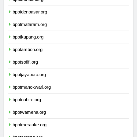
bpptkendari.org
bpptdenpasar.org
bpptmataram.org
bpptkupang.org
bpptambon.org
bpptsofifi.org
bpptjayapura.org
bpptmanokwari.org
bpptnabire.org
bpptwamena.org
bpptmerauke.org