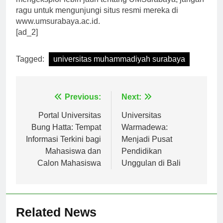
mengeksplor lebih jauh tentang UMSurabaya, jangan
ragu untuk mengunjungi situs resmi mereka di
www.umsurabaya.ac.id.
[ad_2]
Tagged:
universitas muhammadiyah surabaya
Navigasi
Previous:
Next:
pos
Portal Universitas
Universitas
Bung Hatta: Tempat
Warmadewa:
Informasi Terkini bagi
Menjadi Pusat
Mahasiswa dan
Pendidikan
Calon Mahasiswa
Unggulan di Bali
Related News