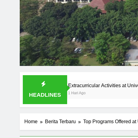
acap
Extracurricular Activities at Universitas Al Irsyad 
1 Hari Ago
HEADLINES
Home
Berita Terbaru
Top Programs Offered at