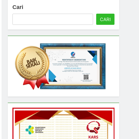
Cari
CARI