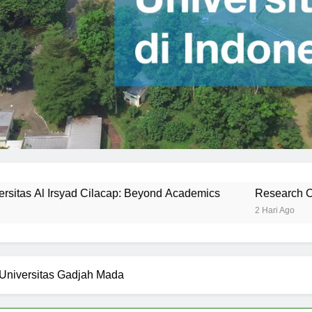
Cilacap: Beyond Academics
Research Opportunities for Stude
2 Hari Ago
 Universitas Gadjah Mada