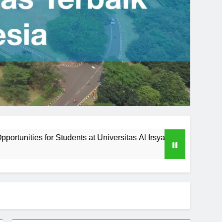
nts at Universitas Al Irsyad Cilacap
Faculty Excellence a
3 Hari Ago