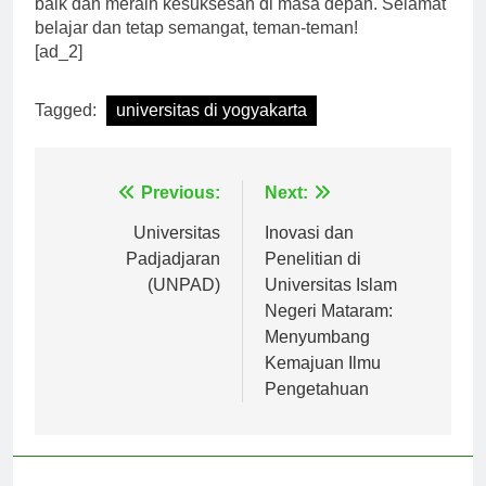
baik dan meraih kesuksesan di masa depan. Selamat
belajar dan tetap semangat, teman-teman!
[ad_2]
Tagged:
universitas di yogyakarta
Navigasi
Previous:
Next:
pos
Universitas
Inovasi dan
Padjadjaran
Penelitian di
(UNPAD)
Universitas Islam
Negeri Mataram:
Menyumbang
Kemajuan Ilmu
Pengetahuan