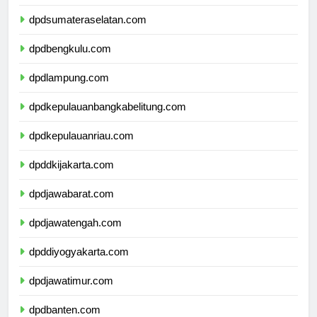
dpdjambi.com
dpdsumateraselatan.com
dpdbengkulu.com
dpdlampung.com
dpdkepulauanbangkabelitung.com
dpdkepulauanriau.com
dpddkijakarta.com
dpdjawabarat.com
dpdjawatengah.com
dpddiyogyakarta.com
dpdjawatimur.com