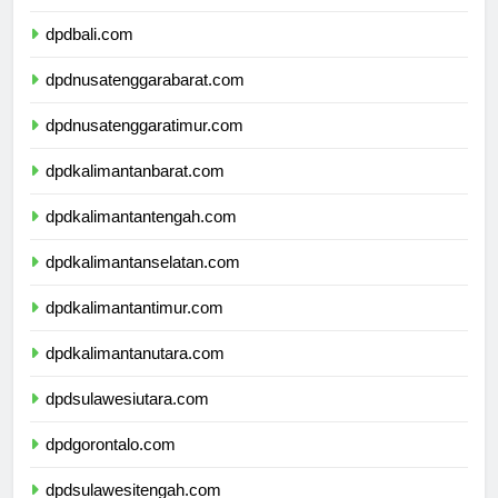
dpdbanten.com
dpdbali.com
dpdnusatenggarabarat.com
dpdnusatenggaratimur.com
dpdkalimantanbarat.com
dpdkalimantantengah.com
dpdkalimantanselatan.com
dpdkalimantantimur.com
dpdkalimantanutara.com
dpdsulawesiutara.com
dpdgorontalo.com