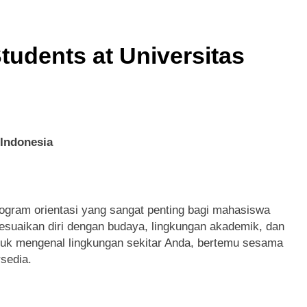
Students at Universitas
 Indonesia
ogram orientasi yang sangat penting bagi mahasiswa
esuaikan diri dengan budaya, lingkungan akademik, dan
untuk mengenal lingkungan sekitar Anda, bertemu sesama
sedia.