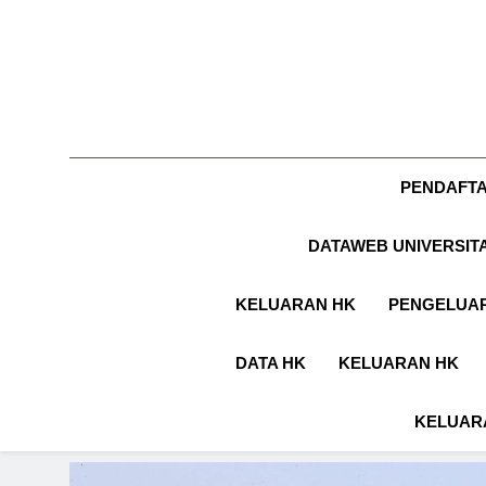
PENDAFT
DATAWEB UNIVERSITA
KELUARAN HK
PENGELUA
DATA HK
KELUARAN HK
KELUAR