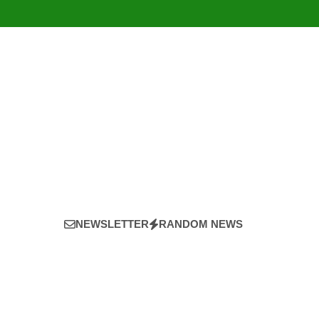
NEWSLETTER
RANDOM NEWS