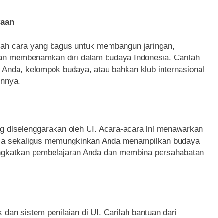
waan
lah cara yang bagus untuk membangun jaringan,
n membenamkan diri dalam budaya Indonesia. Carilah
di Anda, kelompok budaya, atau bahkan klub internasional
innya.
ng diselenggarakan oleh UI. Acara-acara ini menawarkan
esia sekaligus memungkinkan Anda menampilkan budaya
ningkatkan pembelajaran Anda dan membina persahabatan
dan sistem penilaian di UI. Carilah bantuan dari