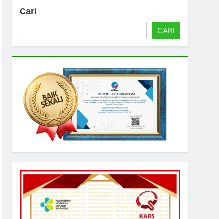
Cari
CARI