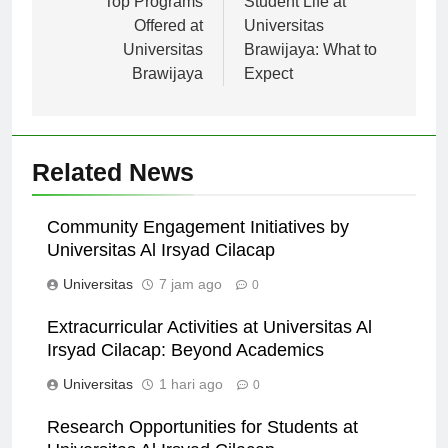
pos
Top Programs
Student Life at
Offered at
Universitas
Universitas
Brawijaya: What to
Brawijaya
Expect
Related News
Community Engagement Initiatives by
Universitas Al Irsyad Cilacap
Universitas
7 jam ago
0
Extracurricular Activities at Universitas Al
Irsyad Cilacap: Beyond Academics
Universitas
1 hari ago
0
Research Opportunities for Students at