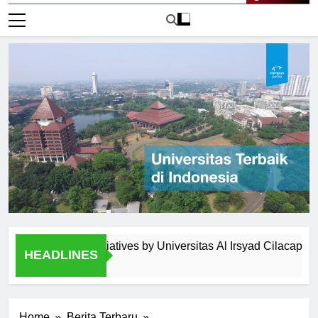
Live Now
agement Initiatives by Universitas Al Irsyad Cilacap
Ext
HEADLINES
1 H