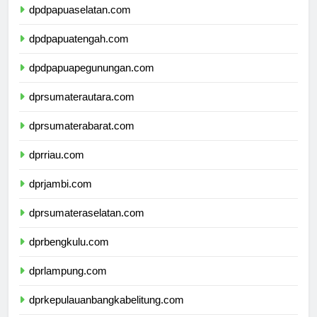
dpdpapuaselatan.com
dpdpapuatengah.com
dpdpapuapegunungan.com
dprsumaterautara.com
dprsumaterabarat.com
dprriau.com
dprjambi.com
dprsumateraselatan.com
dprbengkulu.com
dprlampung.com
dprkepulauanbangkabelitung.com