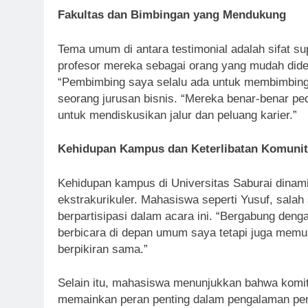
Fakultas dan Bimbingan yang Mendukung
Tema umum di antara testimonial adalah sifat su
profesor mereka sebagai orang yang mudah dide
“Pembimbing saya selalu ada untuk membimbing 
seorang jurusan bisnis. “Mereka benar-benar p
untuk mendiskusikan jalur dan peluang karier.”
Kehidupan Kampus dan Keterlibatan Komuni
Kehidupan kampus di Universitas Saburai dinam
ekstrakurikuler. Mahasiswa seperti Yusuf, salah
berpartisipasi dalam acara ini. “Bergabung deng
berbicara di depan umum saya tetapi juga mem
berpikiran sama.”
Selain itu, mahasiswa menunjukkan bahwa komi
memainkan peran penting dalam pengalaman pen