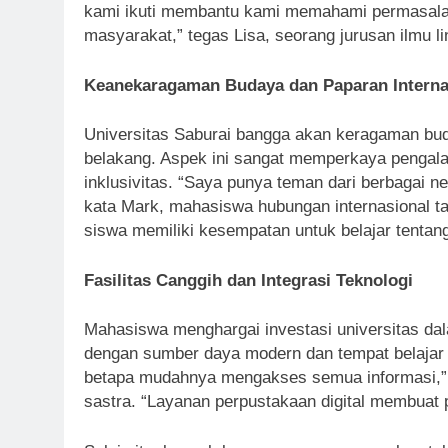
kami ikuti membantu kami memahami permasalah
masyarakat,” tegas Lisa, seorang jurusan ilmu l
Keanekaragaman Budaya dan Paparan Interna
Universitas Saburai bangga akan keragaman bu
belakang. Aspek ini sangat memperkaya penga
inklusivitas. “Saya punya teman dari berbagai 
kata Mark, mahasiswa hubungan internasional ta
siswa memiliki kesempatan untuk belajar tentan
Fasilitas Canggih dan Integrasi Teknologi
Mahasiswa menghargai investasi universitas dala
dengan sumber daya modern dan tempat belajar 
betapa mudahnya mengakses semua informasi,” 
sastra. “Layanan perpustakaan digital membuat p