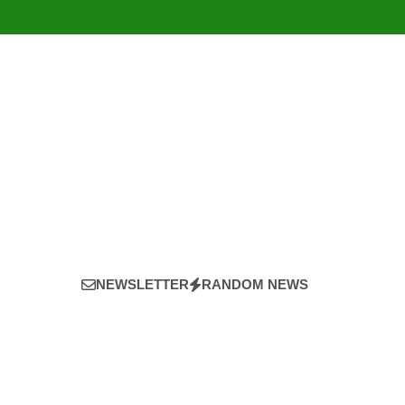
NEWSLETTER
RANDOM NEWS