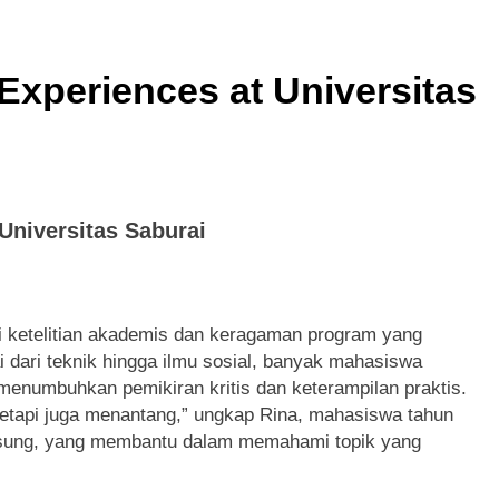
Experiences at Universitas
Universitas Saburai
i ketelitian akademis dan keragaman program yang
 dari teknik hingga ilmu sosial, banyak mahasiswa
enumbuhkan pemikiran kritis dan keterampilan praktis.
 tetapi juga menantang,” ungkap Rina, mahasiswa tahun
gsung, yang membantu dalam memahami topik yang