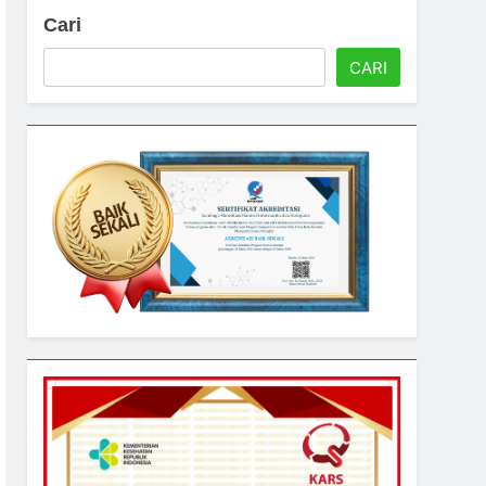
Cari
CARI