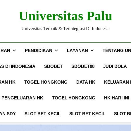
Universitas Palu
Universitas Terbaik & Terintegrasi Di Indonesia
ARAN
PENDIDIKAN
LAYANAN
TENTANG UN
S DI INDONESIA
SBOBET
SBOBET88
JUDI BOLA
RAN HK
TOGEL HONGKONG
DATA HK
KELUARAN 
PENGELUARAN HK
TOGEL HONGKONG
HK HARI INI
AN SDY
SLOT BET KECIL
SLOT BET KECIL
SLOT B