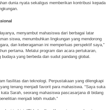
an dunia nyata sekaligus memberikan kontribusi kepada
ingkungan.
sional
dayanya, menyambut mahasiswa dari berbagai latar
laman siswa, menumbuhkan lingkungan yang mendorong
negara, dan keberagaman ini memperluas perspektif saya,”
hun pertama. Melalui program dan acara pertukaran,
g budaya yang berbeda dan sudut pandang global.
m fasilitas dan teknologi. Perpustakaan yang dilengkapi
yang tenang menjadi favorit para mahasiswa. “Saya suka
kata Sarah, seorang mahasiswa pascasarjana di bidang
enelitian menjadi lebih mudah.”