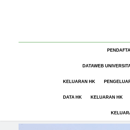
PENDAFT
DATAWEB UNIVERSITA
KELUARAN HK
PENGELUA
DATA HK
KELUARAN HK
KELUAR