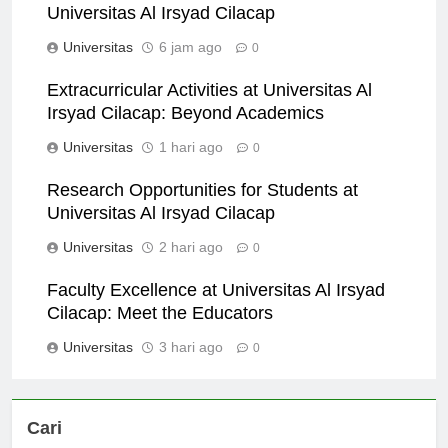
Community Engagement Initiatives by
Universitas Al Irsyad Cilacap
Universitas
6 jam ago
0
Extracurricular Activities at Universitas Al
Irsyad Cilacap: Beyond Academics
Universitas
1 hari ago
0
Research Opportunities for Students at
Universitas Al Irsyad Cilacap
Universitas
2 hari ago
0
Faculty Excellence at Universitas Al Irsyad
Cilacap: Meet the Educators
Universitas
3 hari ago
0
Cari