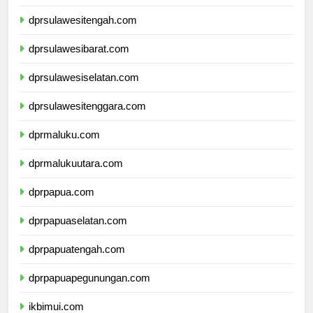
dprgorontalo.com
dprsulawesitengah.com
dprsulawesibarat.com
dprsulawesiselatan.com
dprsulawesitenggara.com
dprmaluku.com
dprmalukuutara.com
dprpapua.com
dprpapuaselatan.com
dprpapuatengah.com
dprpapuapegunungan.com