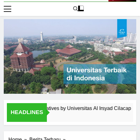
Live Now
gement Initiatives by Universitas Al Irsyad Cilacap
Ext
HEADLINES
1 Ha