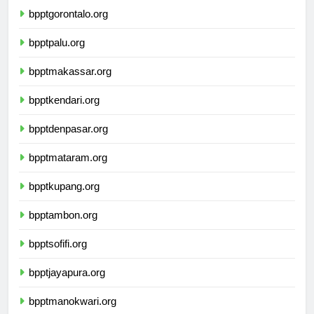
bpptgorontalo.org
bpptpalu.org
bpptmakassar.org
bpptkendari.org
bpptdenpasar.org
bpptmataram.org
bpptkupang.org
bpptambon.org
bpptsofifi.org
bpptjayapura.org
bpptmanokwari.org