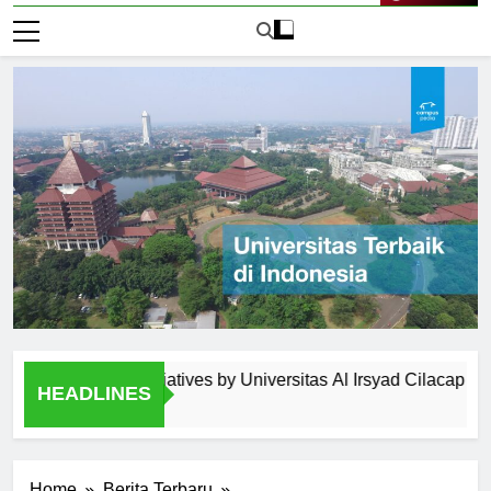
Live Now
gement Initiatives by Universitas Al Irsyad Cilacap
Ext
HEADLINES
2 Ha