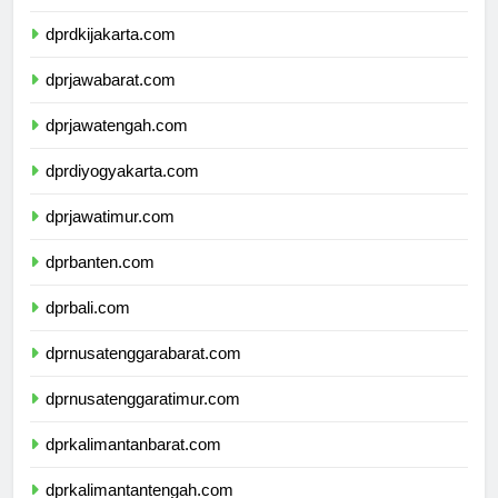
dprkepulauanriau.com
dprdkijakarta.com
dprjawabarat.com
dprjawatengah.com
dprdiyogyakarta.com
dprjawatimur.com
dprbanten.com
dprbali.com
dprnusatenggarabarat.com
dprnusatenggaratimur.com
dprkalimantanbarat.com