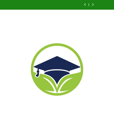
Research
Faculty
at
Initiatives
at
for
at
Initiatives
at
Opportunities
Excellence
Universitas
by
Universitas
Students
Universitas
by
Universitas
for
at
Al
Universitas
Al
at
Al
Universitas
Al
Students
Universitas
Irsyad
Al
Irsyad
Universitas
Irsyad
Al
Irsyad
at
Al
Cilacap:
Irsyad
Cilacap:
Al
Cilacap:
Irsyad
Cilacap:
Universitas
Irsyad
Meet
Cilacap
Beyond
Irsyad
Meet
Cilacap
Beyond
Al
Cilacap:
the
Academics
Cilacap
the
Academics
Irsyad
Meet
Educators
Educators
Cilacap
the
Educators