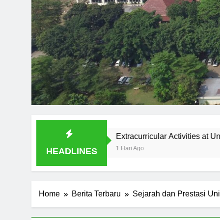
p
Extracurricular Activities at Universitas Al Irsyad Cil
1 Hari Ago
HEADLINES
Home
Berita Terbaru
Sejarah dan Prestasi U