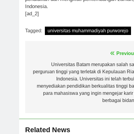
Indonesia.
[ad_2]
Tagged:
universitas muhammadiyah purworejo
Navigasi
Previou
pos
Universitas Batam merupakan salah sa
perguruan tinggi yang terletak di Kepulauan Ria
Indonesia. Universitas ini telah terbu
menyediakan pendidikan berkualitas tinggi ba
para mahasiswa yang ingin mengejar karir 
berbagai bidan
Related News