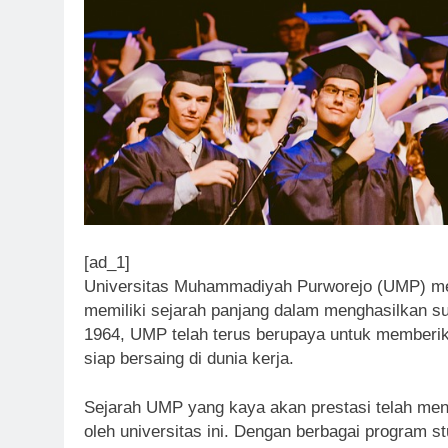
[ad_1]
Universitas Muhammadiyah Purworejo (UMP) mer
memiliki sejarah panjang dalam menghasilkan su
1964, UMP telah terus berupaya untuk memberika
siap bersaing di dunia kerja.
Sejarah UMP yang kaya akan prestasi telah menj
oleh universitas ini. Dengan berbagai program