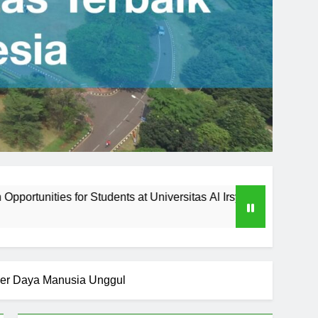
 at Universitas Al Irsyad Cilacap
Faculty Excellence at 
3 Hari Ago
ber Daya Manusia Unggul