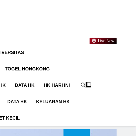
Live Now
IVERSITAS
TOGEL HONGKONG
HK
DATA HK
HK HARI INI
DATA HK
KELUARAN HK
ET KECIL