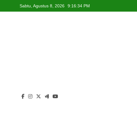
Skip
Sabtu, Agustus 8, 2026
9:16:36 PM
to
content