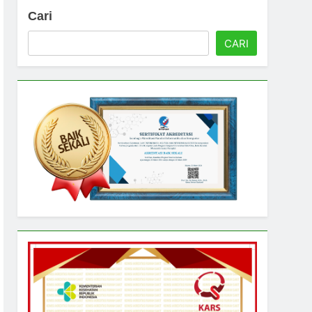
Cari
CARI