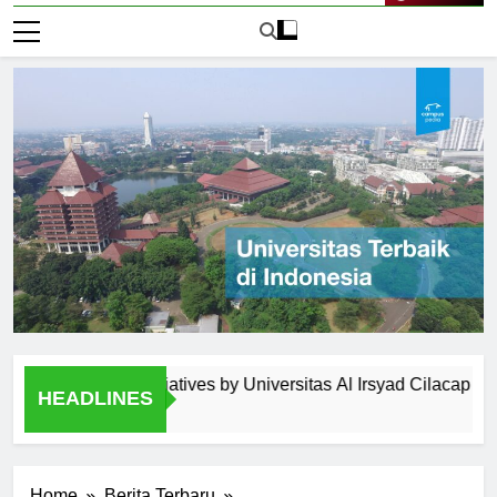
Live Now
agement Initiatives by Universitas Al Irsyad Cilacap
Ext
HEADLINES
1 H