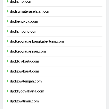
dpdjambi.com
dpdsumateraselatan.com
dpdbengkulu.com
dpdlampung.com
dpdkepulauanbangkabelitung.com
dpdkepulauanriau.com
dpddkijakarta.com
dpdjawabarat.com
dpdjawatengah.com
dpddiyogyakarta.com
dpdjawatimur.com