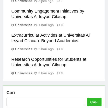
Universitas
2 jam ago
0
Community Engagement Initiatives by
Universitas Al Irsyad Cilacap
Universitas
1 hari ago
0
Extracurricular Activities at Universitas Al
Irsyad Cilacap: Beyond Academics
Universitas
2 hari ago
0
Research Opportunities for Students at
Universitas Al Irsyad Cilacap
Universitas
3 hari ago
0
Cari
CARI