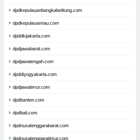
dpdlampung.com
dpdkepulauanbangkabelitung.com
dpdkepulauanriau.com
dpddkijakarta.com
dpdjawabarat.com
dpdjawatengah.com
dpddiyogyakarta.com
dpdjawatimur.com
dpdbanten.com
dpdbali.com
dpdnusatenggarabarat.com