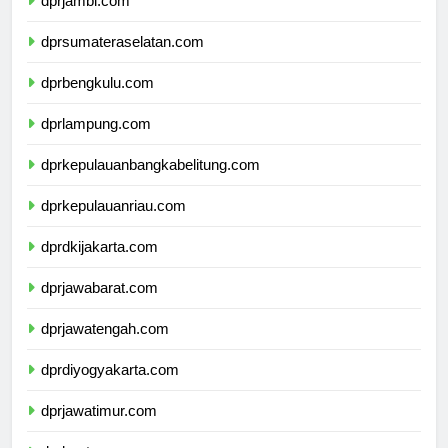
dprjambi.com
dprsumateraselatan.com
dprbengkulu.com
dprlampung.com
dprkepulauanbangkabelitung.com
dprkepulauanriau.com
dprdkijakarta.com
dprjawabarat.com
dprjawatengah.com
dprdiyogyakarta.com
dprjawatimur.com