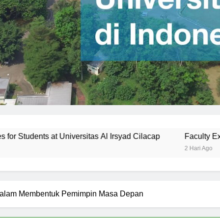
sitas Al Irsyad Cilacap
Faculty Excellence at Universitas
2 Hari Ago
n dalam Membentuk Pemimpin Masa Depan