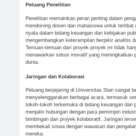
Peluang Penelitian
Penelitian memainkan peran penting dalam peng
mendorong dosen dan mahasiswa untuk terlibat 
nyata dalam bidang keuangan dan kebijakan publi
mengembangkan keterampilan berpikir analitis da
Temuan-temuan dari proyek-proyek ini tidak han
menawarkan solusi inovatif yang meningkatkan p
dunia.
Jaringan dan Kolaborasi
Peluang berjejaring di Universitas Stan sangat 
menyelenggarakan berbagai acara, termasuk sem
tokoh-tokoh terkemuka di bidang keuangan dan 
menjalin hubungan dengan para pemimpin industr
bimbingan dan proyek kolaboratif. Jaringan ter
membekali siswa dengan wawasan dan pengalam
mereka.