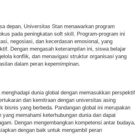
a depan, Universitas Stan menawarkan program
s pada peningkatan soft skill. Program-program ini
asi, negosiasi, dan kecerdasan emosional, yang
if. Dengan mengasah keterampilan ini, siswa belajar
lola konflik, dan menavigasi struktur organisasi yang
asilan dalam peran kepemimpinan.
 menghadapi dunia global dengan memasukkan perspektif
ertukaran dan kemitraan dengan universitas asing
 bisnis yang berbeda. Pandangan global ini merupakan
n yang memahami keterhubungan dunia dan dapat
beragam. Dengan mengembangkan kompetensi antar budaya,
siapkan dengan baik untuk mengambil peran