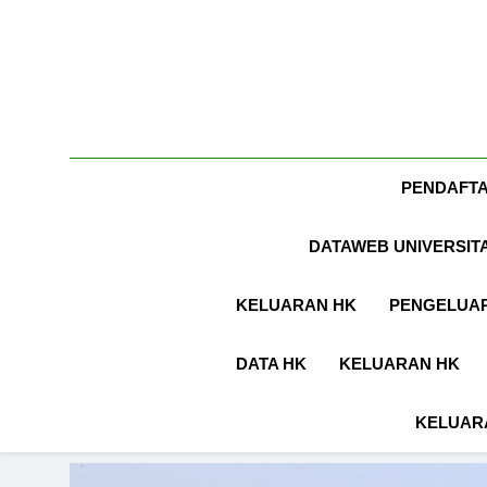
PENDAFT
DATAWEB UNIVERSITA
KELUARAN HK
PENGELUA
DATA HK
KELUARAN HK
KELUAR