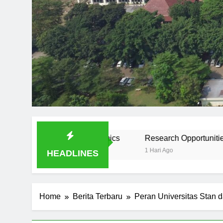
d Academics
Research Opportunities for Students at Univer
1 Hari Ago
HEADLINES
Home
Berita Terbaru
Peran Universitas Sta