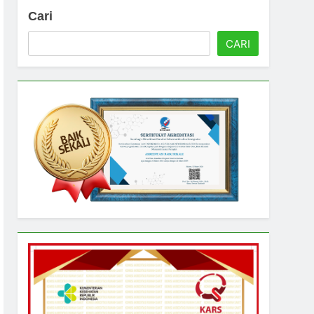
Cari
CARI