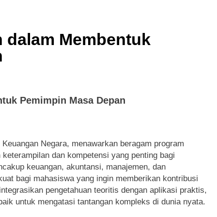
an dalam Membentuk
n
entuk Pemimpin Masa Depan
knik Keuangan Negara, menawarkan beragam program
keterampilan dan kompetensi yang penting bagi
ncakup keuangan, akuntansi, manajemen, dan
kuat bagi mahasiswa yang ingin memberikan kontribusi
integrasikan pengetahuan teoritis dengan aplikasi praktis,
aik untuk mengatasi tantangan kompleks di dunia nyata.