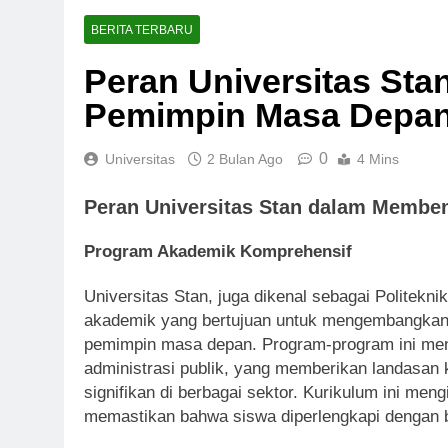
BERITA TERBARU
Peran Universitas St
Pemimpin Masa Depa
0
Universitas
2 Bulan Ago
4 Mins
Peran Universitas Stan dalam Memb
Program Akademik Komprehensif
Universitas Stan, juga dikenal sebagai Polite
akademik yang bertujuan untuk mengembangkan 
pemimpin masa depan. Program-program ini me
administrasi publik, yang memberikan landasan 
signifikan di berbagai sektor. Kurikulum ini meng
memastikan bahwa siswa diperlengkapi dengan b