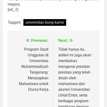
mampu membawa perubahan positif bagi bangsa dan
negara.
[ad_2]
Tagged:
universitas bung karno
Navigasi
Previous:
Next:
pos
Program Studi
Tidak hanya itu,
Unggulan di
artikel ini juga akan
Universitas
membahas
Muhammadiyah
mengenai prestasi-
Tangerang:
prestasi yang telah
Menyiapkan
diraih oleh
Mahasiswa untuk
mahasiswa dan
Dunia Kerja
alumni Universitas
Untat Entot, serta
berbagai program