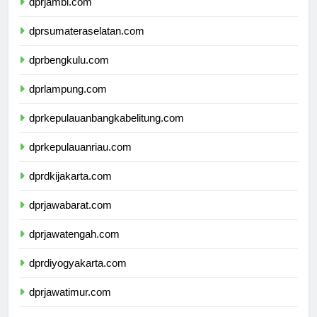
dprjambi.com
dprsumateraselatan.com
dprbengkulu.com
dprlampung.com
dprkepulauanbangkabelitung.com
dprkepulauanriau.com
dprdkijakarta.com
dprjawabarat.com
dprjawatengah.com
dprdiyogyakarta.com
dprjawatimur.com