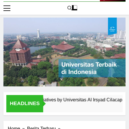
Live Now
gement Initiatives by Universitas Al Irsyad Cilacap
Ext
HEADLINES
1 Ha