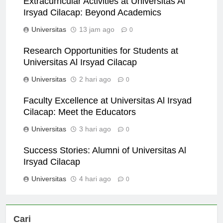
Extracurricular Activities at Universitas Al
Irsyad Cilacap: Beyond Academics
Universitas
13 jam ago
0
Research Opportunities for Students at
Universitas Al Irsyad Cilacap
Universitas
2 hari ago
0
Faculty Excellence at Universitas Al Irsyad
Cilacap: Meet the Educators
Universitas
3 hari ago
0
Success Stories: Alumni of Universitas Al
Irsyad Cilacap
Universitas
4 hari ago
0