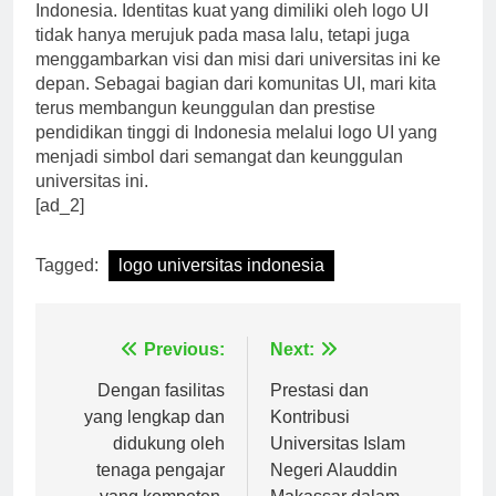
sangat berarti bagi dunia pendidikan tinggi di
Indonesia. Identitas kuat yang dimiliki oleh logo UI
tidak hanya merujuk pada masa lalu, tetapi juga
menggambarkan visi dan misi dari universitas ini ke
depan. Sebagai bagian dari komunitas UI, mari kita
terus membangun keunggulan dan prestise
pendidikan tinggi di Indonesia melalui logo UI yang
menjadi simbol dari semangat dan keunggulan
universitas ini.
[ad_2]
Tagged:
logo universitas indonesia
Navigasi
Previous:
Next:
pos
Dengan fasilitas
Prestasi dan
yang lengkap dan
Kontribusi
didukung oleh
Universitas Islam
tenaga pengajar
Negeri Alauddin