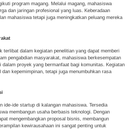
kuti program magang. Melalui magang, mahasiswa
ga dan jaringan profesional yang luas. Keberadaan
ilan mahasiswa tetapi juga meningkatkan peluang mereka
rakat
terlibat dalam kegiatan penelitian yang dapat memberi
rogram pengabdian masyarakat, mahasiswa berkesempatan
i dalam proyek yang bermanfaat bagi komunitas. Kegiatan
al dan kepemimpinan, tetapi juga menumbuhkan rasa
si
 ide-ide startup di kalangan mahasiswa. Tersedia
iswa membangun usaha berbasis teknologi. Dengan
 dapat mengembangkan proposal bisnis, membangun
rampilan kewirausahaan ini sangat penting untuk