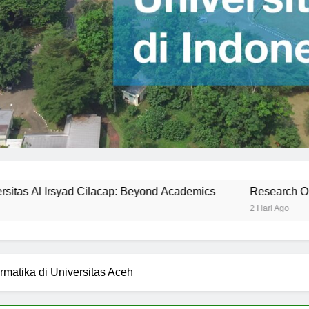
ap: Beyond Academics
Research Opportunities for Students 
2 Hari Ago
rmatika di Universitas Aceh