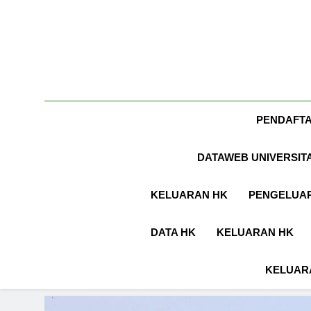
PENDAFT
DATAWEB UNIVERSITA
KELUARAN HK
PENGELUA
DATA HK
KELUARAN HK
KELUAR