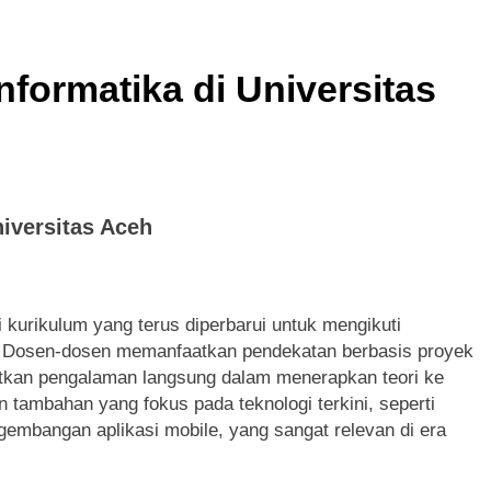
formatika di Universitas
iversitas Aceh
i kurikulum yang terus diperbarui untuk mengikuti
i. Dosen-dosen memanfaatkan pendekatan berbasis proyek
an pengalaman langsung dalam menerapkan teori ke
an tambahan yang fokus pada teknologi terkini, seperti
gembangan aplikasi mobile, yang sangat relevan di era