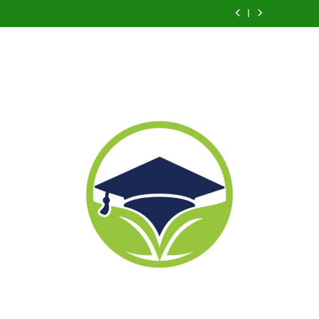
Research
Faculty
at
Initiatives
at
for
at
Initiatives
at
Opportunities
Excellence
Universitas
by
Universitas
Students
Universitas
by
Universitas
for
at
Al
Universitas
Al
at
Al
Universitas
Al
Students
Universitas
Irsyad
Al
Irsyad
Universitas
Irsyad
Al
Irsyad
at
Al
Cilacap:
Irsyad
Cilacap:
Al
Cilacap:
Irsyad
Cilacap:
Universitas
Irsyad
Meet
Cilacap
Beyond
Irsyad
Meet
Cilacap
Beyond
Al
Cilacap:
the
Academics
Cilacap
the
Academics
Irsyad
Meet
Educators
Educators
Cilacap
the
Educators