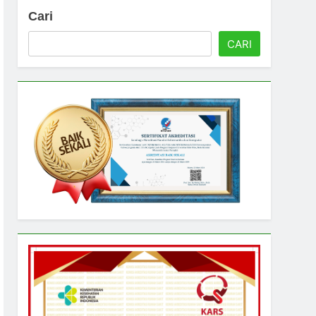
Cari
CARI