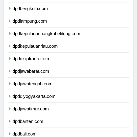
dpdsumateraselatan.com
dpdbengkulu.com
dpdlampung.com
dpdkepulauanbangkabelitung.com
dpdkepulauanriau.com
dpddkijakarta.com
dpdjawabarat.com
dpdjawatengah.com
dpddiyogyakarta.com
dpdjawatimur.com
dpdbanten.com