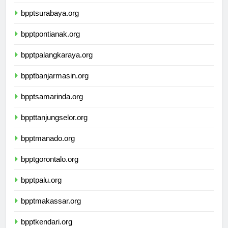
bpptyogyakarta.org
bpptsurabaya.org
bpptpontianak.org
bpptpalangkaraya.org
bpptbanjarmasin.org
bpptsamarinda.org
bppttanjungselor.org
bpptmanado.org
bpptgorontalo.org
bpptpalu.org
bpptmakassar.org