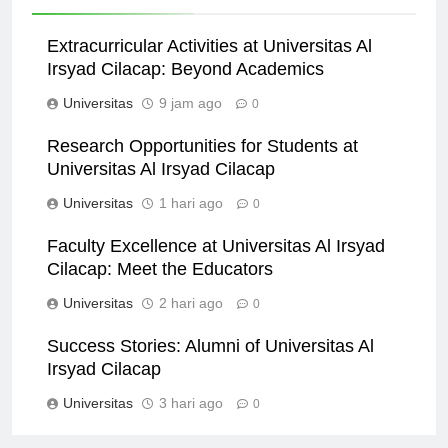
Related News
Extracurricular Activities at Universitas Al
Irsyad Cilacap: Beyond Academics
Universitas
9 jam ago
0
Research Opportunities for Students at
Universitas Al Irsyad Cilacap
Universitas
1 hari ago
0
Faculty Excellence at Universitas Al Irsyad
Cilacap: Meet the Educators
Universitas
2 hari ago
0
Success Stories: Alumni of Universitas Al
Irsyad Cilacap
Universitas
3 hari ago
0