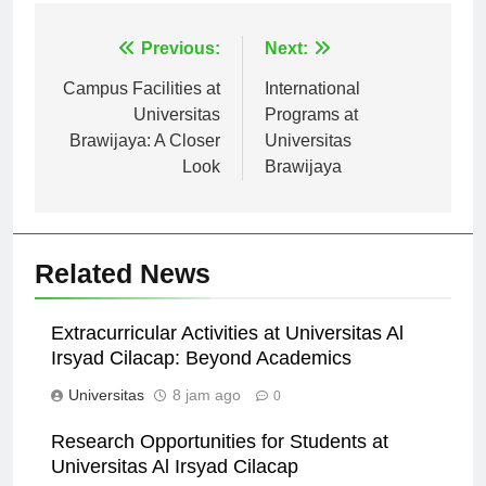
Navigasi
Previous:
Next:
pos
Campus Facilities at
International
Universitas
Programs at
Brawijaya: A Closer
Universitas
Look
Brawijaya
Related News
Extracurricular Activities at Universitas Al
Irsyad Cilacap: Beyond Academics
Universitas
8 jam ago
0
Research Opportunities for Students at
Universitas Al Irsyad Cilacap