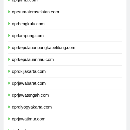
dprjambi.com
dprsumateraselatan.com
dprbengkulu.com
dprlampung.com
dprkepulauanbangkabelitung.com
dprkepulauanriau.com
dprdkijakarta.com
dprjawabarat.com
dprjawatengah.com
dprdiyogyakarta.com
dprjawatimur.com