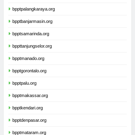
bpptpontianak.org
bpptpalangkaraya.org
bpptbanjarmasin.org
bpptsamarinda.org
bppttanjungselor.org
bpptmanado.org
bpptgorontalo.org
bpptpalu.org
bpptmakassar.org
bpptkendari.org
bpptdenpasar.org