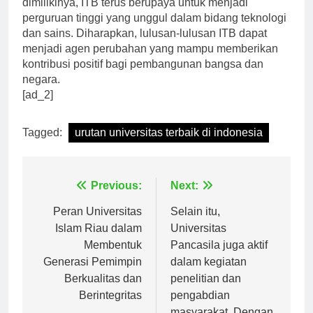
dimilikinya, ITB terus berupaya untuk menjadi
perguruan tinggi yang unggul dalam bidang teknologi
dan sains. Diharapkan, lulusan-lulusan ITB dapat
menjadi agen perubahan yang mampu memberikan
kontribusi positif bagi pembangunan bangsa dan
negara.
[ad_2]
Tagged:
urutan universitas terbaik di indonesia
Navigasi
Previous:
Next:
pos
Peran Universitas
Selain itu,
Islam Riau dalam
Universitas
Membentuk
Pancasila juga aktif
Generasi Pemimpin
dalam kegiatan
Berkualitas dan
penelitian dan
Berintegritas
pengabdian