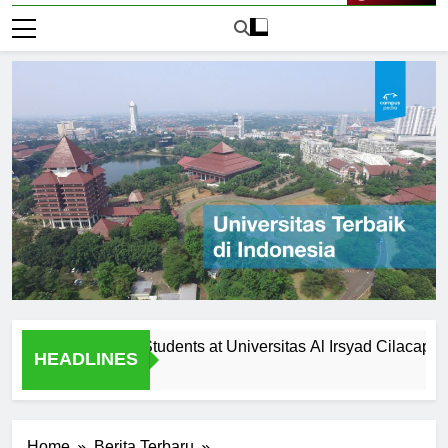
Live Now
tunities for Students at Universitas Al Irsyad Cilacap
Fa
HEADLINES
2 