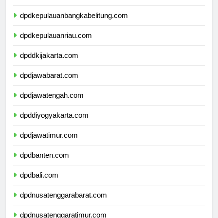
dpdlampung.com
dpdkepulauanbangkabelitung.com
dpdkepulauanriau.com
dpddkijakarta.com
dpdjawabarat.com
dpdjawatengah.com
dpddiyogyakarta.com
dpdjawatimur.com
dpdbanten.com
dpdbali.com
dpdnusatenggarabarat.com