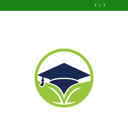
Faculty
Success
Alumni
at
for
at
Alumni
at
for
Excellence
Stories:
of
Universitas
Students
Universitas
of
Universitas
Students
at
Alumni
Universitas
Al
at
Al
Universitas
Al
at
Universitas
of
Al
Irsyad
Universitas
Irsyad
Al
Irsyad
Universitas
Al
Universitas
Irsyad
Cilacap:
Al
Cilacap:
Irsyad
Cilacap:
Al
Irsyad
Al
Cilacap
Beyond
Irsyad
Meet
Cilacap
Beyond
Irsyad
Cilacap:
Irsyad
Academics
Cilacap
the
Academics
Cilacap
Meet
Cilacap
Educators
the
Educators