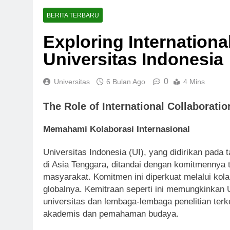
BERITA TERBARU
Exploring Internationa
Universitas Indonesia
0
Universitas
6 Bulan Ago
4 Mins
The Role of International Collaboratio
Memahami Kolaborasi Internasional
Universitas Indonesia (UI), yang didirikan pada
di Asia Tenggara, ditandai dengan komitmennya 
masyarakat. Komitmen ini diperkuat melalui kola
globalnya. Kemitraan seperti ini memungkinkan 
universitas dan lembaga-lembaga penelitian ter
akademis dan pemahaman budaya.