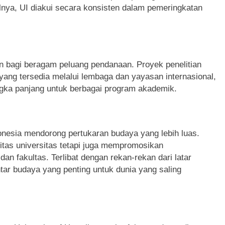
nya, UI diakui secara konsisten dalam pemeringkatan
an bagi beragam peluang pendanaan. Proyek penelitian
yang tersedia melalui lembaga dan yayasan internasional,
ngka panjang untuk berbagai program akademik.
ndonesia mendorong pertukaran budaya yang lebih luas.
tas universitas tetapi juga mempromosikan
n fakultas. Terlibat dengan rekan-rekan dari latar
r budaya yang penting untuk dunia yang saling