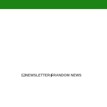
NEWSLETTER
RANDOM NEWS