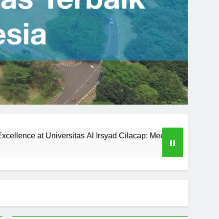
s Al Irsyad Cilacap: Meet the Educators
Success Stories: 
3 Hari Ago