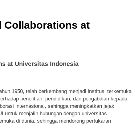
l Collaborations at
ns at Universitas Indonesia
 tahun 1950, telah berkembang menjadi institusi terkemuka
terhadap penelitian, pendidikan, dan pengabdian kepada
borasi internasional, sehingga meningkatkan jejak
UI untuk menjalin hubungan dengan universitas-
kemuka di dunia, sehingga mendorong pertukaran