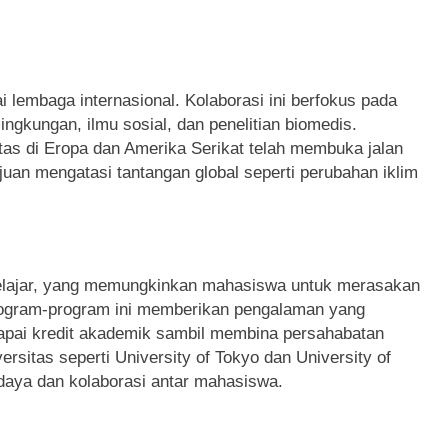
i lembaga internasional. Kolaborasi ini berfokus pada
lingkungan, ilmu sosial, dan penelitian biomedis.
itas di Eropa dan Amerika Serikat telah membuka jalan
ujuan mengatasi tantangan global seperti perubahan iklim
elajar, yang memungkinkan mahasiswa untuk merasakan
rogram-program ini memberikan pengalaman yang
ai kredit akademik sambil membina persahabatan
rsitas seperti University of Tokyo dan University of
daya dan kolaborasi antar mahasiswa.