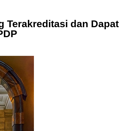
g Terakreditasi dan Dapat
LPDP