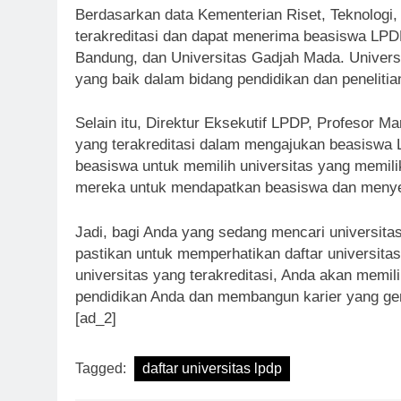
Berdasarkan data Kementerian Riset, Teknologi, 
terakreditasi dan dapat menerima beasiswa LPDP 
Bandung, dan Universitas Gadjah Mada. Universita
yang baik dalam bidang pendidikan dan penelitia
Selain itu, Direktur Eksekutif LPDP, Profesor M
yang terakreditasi dalam mengajukan beasiswa 
beasiswa untuk memilih universitas yang memilik
mereka untuk mendapatkan beasiswa dan menyele
Jadi, bagi Anda yang sedang mencari universita
pastikan untuk memperhatikan daftar universitas
universitas yang terakreditasi, Anda akan memili
pendidikan Anda dan membangun karier yang ge
[ad_2]
Tagged:
daftar universitas lpdp