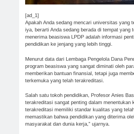
[ad_1]
Apakah Anda sedang mencari universitas yang t
iya, berarti Anda sedang berada di tempat yang t
menerima beasiswa LPDP adalah informasi penti
pendidikan ke jenjang yang lebih tinggi.
Menurut data dari Lembaga Pengelola Dana Pen
program beasiswa yang sangat diminati oleh par
memberikan bantuan finansial, tetapi juga membe
terkemuka yang telah terakreditasi.
Salah satu tokoh pendidikan, Profesor Anies B
terakreditasi sangat penting dalam menentukan k
terakreditasi memiliki standar kualitas yang tela
memastikan bahwa pendidikan yang diterima oleh
masyarakat dan dunia kerja,” ujarnya.