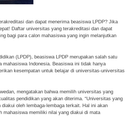
erakreditasi dan dapat menerima beasiswa LPDP? Jika
epat! Daftar universitas yang terakreditasi dan dapat
ng bagi para calon mahasiswa yang ingin melanjutkan
didikan (LPDP), beasiswa LPDP merupakan salah satu
a mahasiswa Indonesia. Beasiswa ini tidak hanya
rikan kesempatan untuk belajar di universitas-universitas
aswedan, mengatakan bahwa memilih universitas yang
ualitas pendidikan yang akan diterima. “Universitas yang
h diakui oleh lembaga-lembaga terkait. Hal ini akan
 mahasiswa memiliki nilai yang diakui di mata