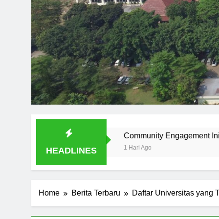
cap
Community Engagement Initiatives by Universitas Al 
1 Hari Ago
HEADLINES
Home
Berita Terbaru
Daftar Universitas yang