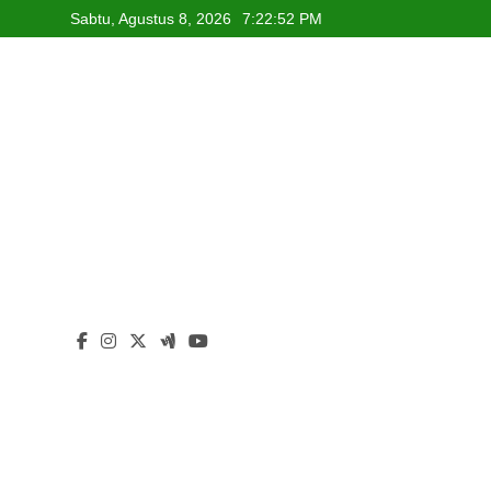
Skip
Sabtu, Agustus 8, 2026
7:22:54 PM
to
content