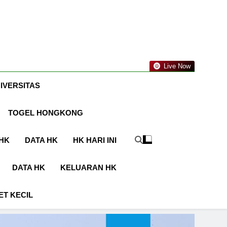
Live Now
IVERSITAS
TOGEL HONGKONG
HK
DATA HK
HK HARI INI
DATA HK
KELUARAN HK
ET KECIL