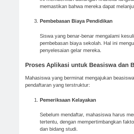
memastikan bahwa mereka dapat melanjut
Pembebasan Biaya Pendidikan
Siswa yang benar-benar mengalami kesul
pembebasan biaya sekolah. Hal ini mengu
penyelesaian gelar mereka.
Proses Aplikasi untuk Beasiswa dan
Mahasiswa yang berminat mengajukan beasiswa 
pendaftaran yang terstruktur:
Pemeriksaan Kelayakan
Sebelum mendaftar, mahasiswa harus memv
tertentu, dengan mempertimbangkan faktor-
dan bidang studi.