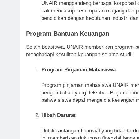
UNAIR menggandeng berbagai korporasi da
kali mencakup kesempatan magang dan pe
pendidikan dengan kebutuhan industri da
Program Bantuan Keuangan
Selain beasiswa, UNAIR memberikan program 
menghadapi kesulitan keuangan selama studi:
Program Pinjaman Mahasiswa
Program pinjaman mahasiswa UNAIR mem
pengembalian yang fleksibel. Pinjaman in
bahwa siswa dapat mengelola keuangan m
Hibah Darurat
Untuk tantangan finansial yang tidak te
ini memberikan dukungan finansial langs