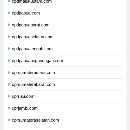
dpdmalukuutara.com
dpdpapua.com
dpdpapuabarat.com
dpdpapuaselatan.com
dpdpapuatengah.com
dpdpapuapegunungan.com
dprsumaterautara.com
dprsumaterabarat.com
dprriau.com
dprjambi.com
dprsumateraselatan.com