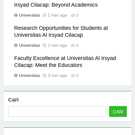
Extracurricular Activities at Universitas Al
Irsyad Cilacap: Beyond Academics
Universitas
1 hari ago
0
Research Opportunities for Students at
Universitas Al Irsyad Cilacap
Universitas
2 hari ago
0
Faculty Excellence at Universitas Al Irsyad
Cilacap: Meet the Educators
Universitas
3 hari ago
0
Cari
CARI