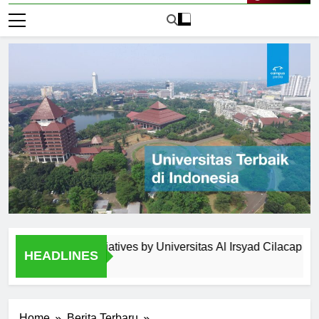
Live Now
gement Initiatives by Universitas Al Irsyad Cilacap
Ext
HEADLINES
1 Ha