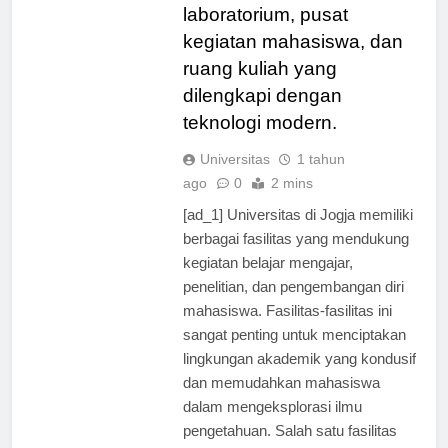
lain perpustakaan,
laboratorium, pusat
kegiatan mahasiswa, dan
ruang kuliah yang
dilengkapi dengan
teknologi modern.
Universitas
1 tahun
ago
0
2 mins
[ad_1] Universitas di Jogja memiliki
berbagai fasilitas yang mendukung
kegiatan belajar mengajar,
penelitian, dan pengembangan diri
mahasiswa. Fasilitas-fasilitas ini
sangat penting untuk menciptakan
lingkungan akademik yang kondusif
dan memudahkan mahasiswa
dalam mengeksplorasi ilmu