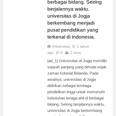
berbagai bidang. Seiring
berjalannya waktu,
universitas di Jogja
berkembang menjadi
pusat pendidikan yang
terkenal di Indonesia.
Universitas
1 tahun
ago
0
2 mins
[ad_1] Universitas di Jogja memiliki
sejarah panjang yang dimulai sejak
zaman kolonial Belanda. Pada
awalnya, universitas di Jogja
didirikan sebagai lembaga
pendidikan tinggi untuk memenuhi
kebutuhan tenaga ahli di berbagai
bidang. Seiring berjalannya waktu,
universitas di Jogja berkembang