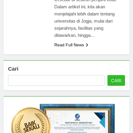
tersebar di seluruh penjuru kota.
Dalam artikel ini, kita akan
menjelajahi lebih dalam tentang
universitas di Jogja, mulai dari
sejarahnya, fasilitas yang
ditawarkan, hingga…
Read Full News
Cari
CARI