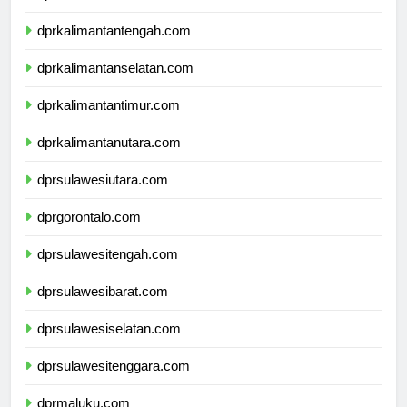
dprkalimantanbarat.com
dprkalimantantengah.com
dprkalimantanselatan.com
dprkalimantantimur.com
dprkalimantanutara.com
dprsulawesiutara.com
dprgorontalo.com
dprsulawesitengah.com
dprsulawesibarat.com
dprsulawesiselatan.com
dprsulawesitenggara.com