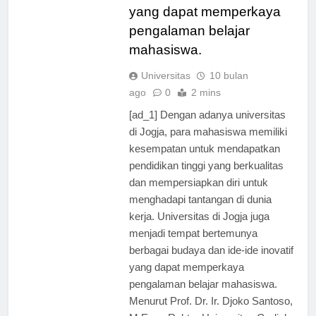
budaya dan ide-ide inovatif
yang dapat memperkaya
pengalaman belajar
mahasiswa.
Universitas
10 bulan
ago
0
2 mins
[ad_1] Dengan adanya universitas
di Jogja, para mahasiswa memiliki
kesempatan untuk mendapatkan
pendidikan tinggi yang berkualitas
dan mempersiapkan diri untuk
menghadapi tantangan di dunia
kerja. Universitas di Jogja juga
menjadi tempat bertemunya
berbagai budaya dan ide-ide inovatif
yang dapat memperkaya
pengalaman belajar mahasiswa.
Menurut Prof. Dr. Ir. Djoko Santoso,