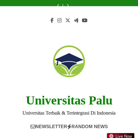
Skip
at
at
Al
Universitas
at
at
Al
of
Amenities
Universitas
Universitas
Irsyad
Al
Universitas
Universitas
Irsyad
Universitas
at
to
Al
Al
Cilacap:
Irsyad
Al
Al
Cilacap:
Al
Universitas
content
Irsyad
Irsyad
Meet
Cilacap
Irsyad
Irsyad
Meet
Irsyad
Al
Cilacap
Cilacap
the
Cilacap
Cilacap
the
Cilacap
Irsyad
Educators
Educators
Cilacap
Universitas Palu
Universitas Terbaik & Terintegrasi Di Indonesia
NEWSLETTER
RANDOM NEWS