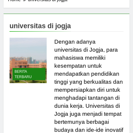
Home
universitas di jogja
universitas di jogja
Dengan adanya
universitas di Jogja, para
mahasiswa memiliki
kesempatan untuk
BERITA
mendapatkan pendidikan
TERBARU
tinggi yang berkualitas dan
mempersiapkan diri untuk
menghadapi tantangan di
dunia kerja. Universitas di
Jogja juga menjadi tempat
bertemunya berbagai