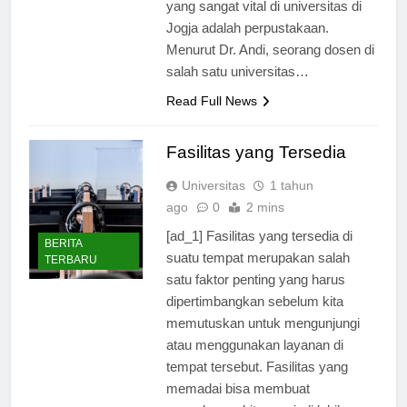
pengetahuan. Salah satu fasilitas
yang sangat vital di universitas di
Jogja adalah perpustakaan.
Menurut Dr. Andi, seorang dosen di
salah satu universitas…
Read Full News
Fasilitas yang Tersedia
Universitas
1 tahun
ago
0
2 mins
[ad_1] Fasilitas yang tersedia di
BERITA
suatu tempat merupakan salah
TERBARU
satu faktor penting yang harus
dipertimbangkan sebelum kita
memutuskan untuk mengunjungi
atau menggunakan layanan di
tempat tersebut. Fasilitas yang
memadai bisa membuat