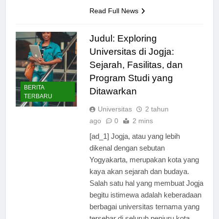
yang didirikan…
Read Full News
Judul: Exploring
Universitas di Jogja:
Sejarah, Fasilitas, dan
Program Studi yang
BERITA
Ditawarkan
TERBARU
Universitas
2 tahun
ago
0
2 mins
[ad_1] Jogja, atau yang lebih
dikenal dengan sebutan
Yogyakarta, merupakan kota yang
kaya akan sejarah dan budaya.
Salah satu hal yang membuat Jogja
begitu istimewa adalah keberadaan
berbagai universitas ternama yang