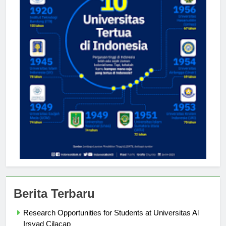
Berita Terbaru
Research Opportunities for Students at Universitas Al