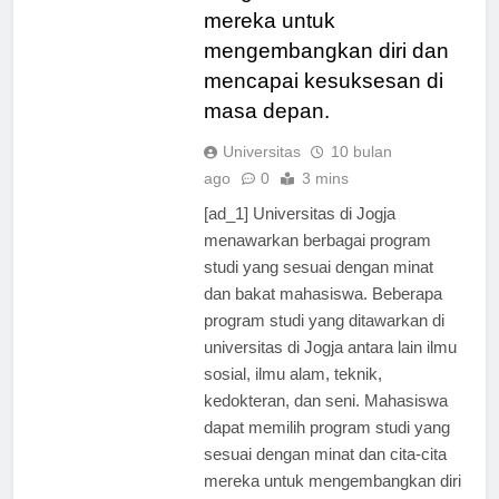
dengan minat dan cita-cita
mereka untuk
mengembangkan diri dan
mencapai kesuksesan di
masa depan.
Universitas
10 bulan
ago
0
3 mins
[ad_1] Universitas di Jogja
menawarkan berbagai program
studi yang sesuai dengan minat
dan bakat mahasiswa. Beberapa
program studi yang ditawarkan di
universitas di Jogja antara lain ilmu
sosial, ilmu alam, teknik,
kedokteran, dan seni. Mahasiswa
dapat memilih program studi yang
sesuai dengan minat dan cita-cita