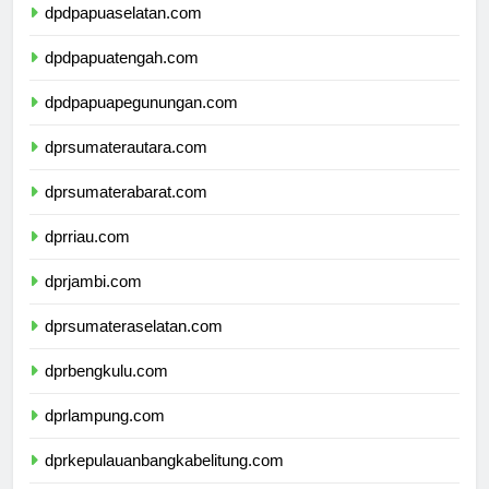
dpdpapuaselatan.com
dpdpapuatengah.com
dpdpapuapegunungan.com
dprsumaterautara.com
dprsumaterabarat.com
dprriau.com
dprjambi.com
dprsumateraselatan.com
dprbengkulu.com
dprlampung.com
dprkepulauanbangkabelitung.com