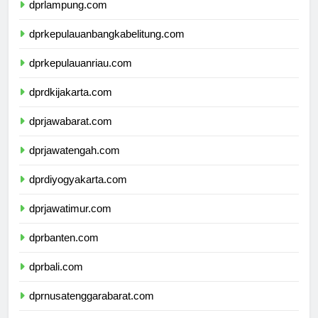
dprlampung.com
dprkepulauanbangkabelitung.com
dprkepulauanriau.com
dprdkijakarta.com
dprjawabarat.com
dprjawatengah.com
dprdiyogyakarta.com
dprjawatimur.com
dprbanten.com
dprbali.com
dprnusatenggarabarat.com