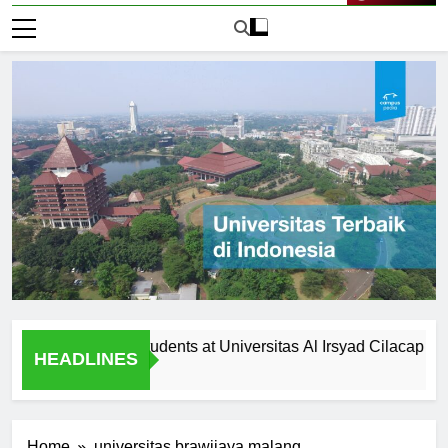
Live Now
unities for Students at Universitas Al Irsyad Cilacap
Fac
HEADLINES
2 Ha