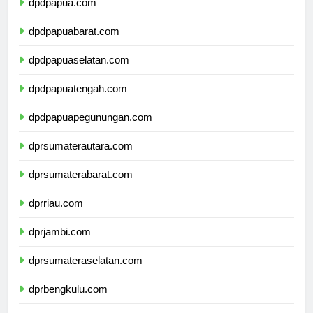
dpdpapua.com
dpdpapuabarat.com
dpdpapuaselatan.com
dpdpapuatengah.com
dpdpapuapegunungan.com
dprsumaterautara.com
dprsumaterabarat.com
dprriau.com
dprjambi.com
dprsumateraselatan.com
dprbengkulu.com