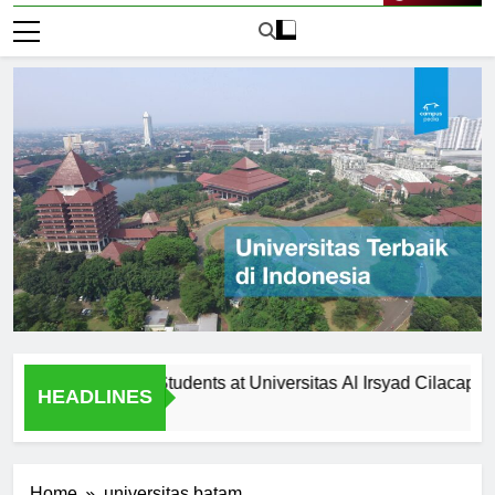
Live Now
tunities for Students at Universitas Al Irsyad Cilacap
Fa
HEADLINES
2 H